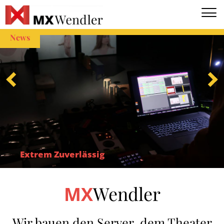
EN
DE
News
Extrem Zuverlässig
Wendler
MX
Wir bauen den Server, dem Theater